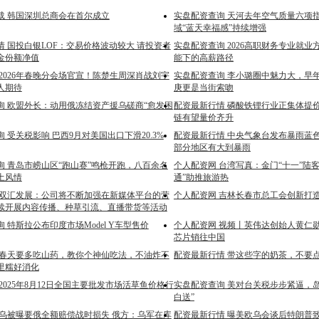
载 韩国深圳总商会在首尔成立
实盘配资查询 天河去年空气质量六项
域“蓝天幸福感”持续增强
情 国投白银LOF：交易价格波动较大 请投资者
实盘配资查询 2026高职财务专业就
金份额净值
能下的高薪路径
2026年春晚分会场官宣！陈楚生周深肖战刘宇
实盘配资查询 李小璐圈中魅力大，早
人期待
庚更是当街索吻
询 欧盟外长：动用俄冻结资产援乌磋商“愈发困
配资最新行情 磷酸铁锂行业正集体提价
链有望量价齐升
 受关税影响 巴西9月对美国出口下滑20.3%
配资最新行情 中央气象台发布暴雨蓝色
部分地区有大到暴雨
询 青岛市崂山区“跑山赛”鸣枪开跑，八百余名
个人配资网 台湾写真：金门“十一”陆客破
土风情
通”助推旅游热
 双汇发展：公司将不断加强在新媒体平台的营
个人配资网 吉林长春市总工会创新打
续开展内容传播、种草引流、直播带货等活动
 特斯拉公布印度市场Model Y车型售价
个人配资网 视频丨英伟达创始人黄仁勋
芯片销往中国
 春天要多吃山药，教你个神仙吃法，不油炸不
配资最新行情 带这些字的奶茶，不要
里糯好消化
2025年8月12日全国主要批发市场活草鱼价格行
实盘配资查询 美对台关税步步紧逼，
白送”
 乌被曝要俄全额赔偿战时损失 俄方：乌军在库
配资最新行情 曝美欧乌会谈后特朗普致