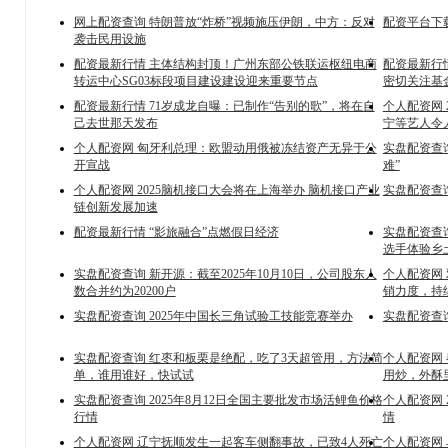
网上配资查询 特朗普放“炸桥”视频施压伊朗，中方：反对
配资平台下
袭击民用设施
配资最新行情 主体结构封顶！广州东部公铁联运枢纽电商
配资最新行
转运中心SG03标段项目建设建设迎来重要节点
密切关注基
配资最新行情 71岁成龙自曝：已制作“告别的歌”，将在自
个人配资网 
己去世那天发布
宁等艺人令
个人配资网 匈牙利总理：欧盟动用俄被冻结资产无异于公
实盘配资查
开宣战
难”
个人配资网 2025脑机接口大会将在上海举办 脑机接口产业
实盘配资查询
链创新发展加速
配资最新行情 “影旅融合”点燃假日经济
实盘配资查
选手体验乡
实盘配资查询 新开源：截至2025年10月10日，公司股东人
个人配资网
数合并约为20200户
销力度，持
实盘配资查询 2025年中国长三角试验工技能竞赛举办
实盘配资查询
实盘配资查询 红枣和板栗是绝配，吃了3天超管用，方法简
个人配资网
单，谁用谁好，快试试
用炒，外酥
实盘配资查询 2025年8月12日全国主要批发市场活鲤鱼价格
个人配资网 
行情
情
个人配资网 辽宁抚顺发生一起客车侧翻事故，已致4人死亡
个人配资网