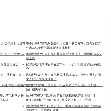
大 灵活就业人员可
安全炒股配资门户 2026年上海五星酒店推荐：新天地朗廷
凭米其林餐厅与福布斯水疗成标杆
？ 四川：预警快了
萧山股票配资 四川发布暴雨蓝色预警 未来一周雨水高温交
替上线
工疗休养推介会
配资炒股门户网站 书香进车间，一线职工登台诵读致敬匠
心
扩容，蓝月亮、海
民间配资盘 小红书16亿元买世界杯版权！神评：男人冲进
女人社区 世界大战来了
ltra把专业译成用户
国内配资官网 三星刚跑，报应就来了？5万员工计划罢工，
预计损失超千亿
采压力下毛利率逆升
散户配资官方网站查询 新股前瞻|携36亿营收冲刺港股
5亿离场
IPO，首创证券(601136.SH)欲成第14家“A+H”券商
海口股票配资平台 马尔代夫一游客追鲸鲨命丧船只螺旋桨
当地华人：悲剧本可避免