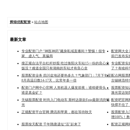
辉煌优配配资
»
站点地图
最新文章
专业配资门户 “神医神药”藏身私域直播间？警惕！假专
配资网大全
家、虚人气、真骗局
前已发布实
搜正规合法平台杠杆炒股 吃过衡阳火车站15一份的良心盒
专业配资实
饭没？难道全国只有湖南的车站才有良心盒
了？有啥科
股票配资业务 四川盆地还要热多久？气象部门：7月下旬至
配点网股票配
8月高温日数14-17天，比常年多一倍
古锡林浩特
配资门户网中心官网 人形机器人爆发前夜：谁啃硬骨头，
股票配资知
谁是真金矿？
激光雷达矩
无锡股票配资 时尚入门电动车 斯柯达新款Epiq最新消息曝
配资吧官网
光
快撑不住了
正规配资平台官网 腾讯和苹果，都在等待秋天
股票配资入门平
增100%！
股票按天配资 千年隋唐遗址“活”起来了
配资正规网