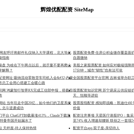
辉煌优配配资 SiteMap
 网友呼吁将邮件礼仪纳入大学课程，北大等此
股票配资免费 住房公积金缴存覆盖面扩
操指南
自愿缴纳
操盘 为啥在下午两点以后，就尽量不要再爬山
美股之家股票配资 如何应对极端强降雨
学解释？
17分钟，城市“韧性”也有法可依
资网址 吸纳流动零散货车司机入会&#32;内蒙
全国股票配资平台官网 吉林省举办职
市总工会用心搭建工会暖心路
识网 鸿蒙智行智界RX完成工信部申报，搭载四
股票配资知识官网 苏宁易采云供应链
阵
天、恒顺等进驻
网站 当年坑走中国20亿，如今他们的卫星系统
股票股指配资 感知即战略：凯迪仕i60 U
，北斗逆袭成功
价值
台 ChatGPT卸载暴涨413%，Claude下载激
配资注意事项 天星医疗港股IPO：集
奥特曼帝国开始漏水了
至74% 收入增速却腰斩 联创之一套现
站 天秤座-待人保持热情
配资平台app 双子座-亲切待人