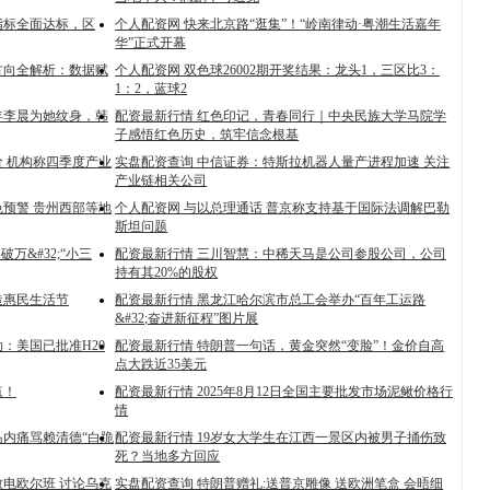
指标全面达标，区
个人配资网 快来北京路“逛集”！“岭南律动·粤潮生活嘉年
华”正式开幕
业方向全解析：数据赋
个人配资网 双色球26002期开奖结果：龙头1，三区比3：
1：2，蓝球2
年李晨为她纹身，韩
配资最新行情 红色印记，青春同行｜中央民族大学马院学
子感悟红色历史，筑牢信念根基
 机构称四季度产业
实盘配资查询 中信证券：特斯拉机器人量产进程加速 关注
产业链相关公司
预警 贵州西部等地
个人配资网 与以总理通话 普京称支持基于国际法调解巴勒
斯坦问题
万&#32;“小三
配资最新行情 三川智慧：中稀天马是公司参股公司，公司
持有其20%的股权
造惠民生活节
配资最新行情 黑龙江哈尔滨市总工会举办“百年工运路
&#32;奋进新征程”图片展
：美国已批准H20
配资最新行情 特朗普一句话，黄金突然“变脸”！金价自高
点大跌近35美元
点！
配资最新行情 2025年8月12日全国主要批发市场泥鳅价格行
情
岛内痛骂赖清德“白跪
配资最新行情 19岁女大学生在江西一景区内被男子捅伤致
死？当地多方回应
电欧尔班 讨论乌克
实盘配资查询 特朗普赠礼:送普京雕像 送欧洲笔盒 会晤细